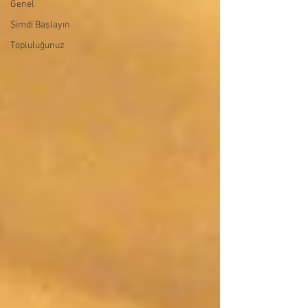
Genel
Şimdi Başlayın
Topluluğunuz