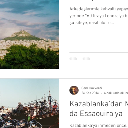
Arkadaşlarımla kahvaltı yapı
yerinde “60 liraya Londra’ya b
şu siteye, nasıl olur o...
Cem Hakverdi
26 Kas 2016
6 dakikada okun
Kazablanka’dan 
da Essaouira’ya
Kazablanka’ya inmeden önce.