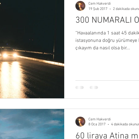
Cem Hakverdi
2 dakikada okun
19 Şub 2017
300 NUMARALI 
“Havaalanında 1 saat 45 daki
istasyonuna doğru yürümeye b
çıkayım da nasıl olsa bir...
Cem Hakverdi
8 Oca 2017
4 dakikada okunu
60 liraya Atina m