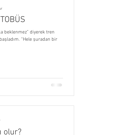
ur
OTOBÜS
ka beklenmez” diyerek tren
aşladım. “Hele şuradan bir
r
ı olur?