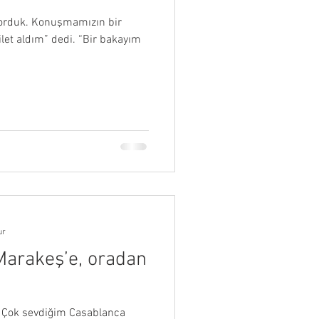
yorduk. Konuşmamızın bir
ilet aldım” dedi. “Bir bakayım
ur
Marakeş’e, oradan
 Çok sevdiğim Casablanca