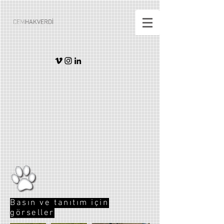
CEM
HAKVERDİ
Basın ve tanıtım için
görseller